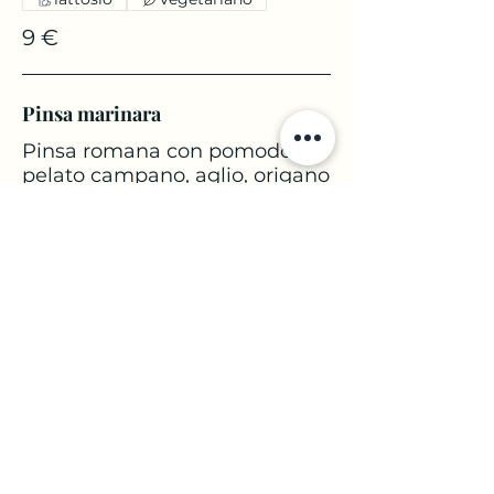
9 €
Pinsa marinara
Pinsa romana con pomodoro
pelato campano, aglio, origano
e alici sott'olio.
Con glutine
Pesce
Vegetariano
8 €
Pinsa vegetariana
Pinsa romana con mozzarella
di bufala napoletana e verdure
di stagione secondo
disponibilità.