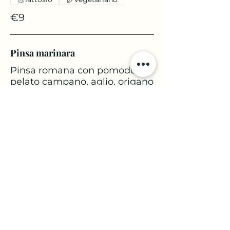
€9
Pinsa marinara
Pinsa romana con pomodoro
pelato campano, aglio, origano
e alici sott'olio.
Con glutine
Pesce
Vegetariano
€8
Pinsa vegetariana
Pinsa romana con mozzarella
di bufala napoletana e verdure
di stagione secondo
disponibilità.